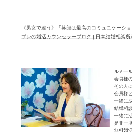
《男女で違う》「笑顔は最高のコミュニケーション」
ブレの婚活カウンセラーブログ | 日本結婚相談所連盟（IB
ルミ―
会員様
その人
会員様
一緒に
結婚相
一緒に
是非一
無料婚