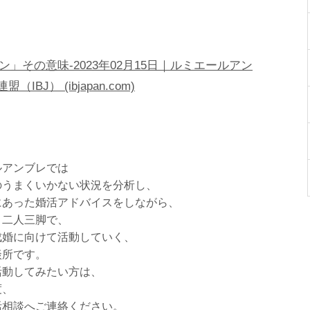
その意味-2023年02月15日｜ルミエールアン
J） (ibjapan.com)
ルアンブレでは
のうまくいかない状況を分析し、
にあった婚活アドバイスをしながら、
と二人三脚で、
成婚に向けて活動していく、
談所です。
活動してみたい方は、
度、
活相談へご連絡ください。