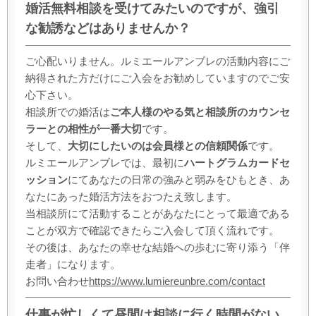
婚活無料相談を受けてみたいのですが、強引
な勧誘などはありませんか？
ご心配いりません。ルミエールアンブレの活動内容にご
納得された方だけにご入会をお勧めしていますのでご安
心下さい。
相談所での婚活は
ご本人様のやる気と相談所のカウンセ
ラーとの相性が一番大切
です。
そして、
大切にしたいのは会員様との信頼関係
です。
ルミエールアンブレでは、最初に
ハートグラムカードセ
ッション
にてあなたの日常の強みと弱みをひもとき、あ
なたにあった婚活方法をおつたえ致します。
当相談所にて活動することがあなたにとって最適である
ことが双方で確認できたらご入会して頂く流れです。
その後は、あなたの幸せな結婚への歩むに寄り添う「伴
走者」になります。
お問い合わせ
https://www.lumiereunbre.com/contact
仕事が忙しくて昼間は相談に行く時間がない