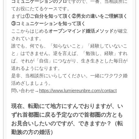
コミュニケーションのプロ
ですので、一番、当相談所に
てお役にたてるケースです。
まずは
①ご自分を知って頂く②男女の違いをご理解頂く
③コミュニケーションを知って頂く
ここからはじめる
オープンマインド婚活メソッド
が確立
されています。
誰でも、何でも、「知らないこと」「経験していないこ
と」はできません。逆を言えば、「勉強し、経験」すれ
ば、それが「自信」につながり、生き生きとした毎日が
送れるようになります。
是非、当相談所にいらしてください。一緒にワクワク婚
活めざしましょう。
問い合わせ→
https://www.lumiereunbre.com/contact
現在、転勤にて地方にすんでおりますが、い
ずれ首都圏に戻る予定なので首都圏の方とも
お見合いしたいのですが、できますか？（転
勤族の方の婚活）