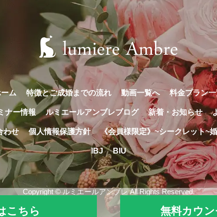
ホーム
特徴とご成婚までの流れ
動画一覧へ
料金プラン一
ミナー情報
ルミエールアンブレブログ
新着・お知らせ
合わせ
個人情報保護方針
《会員様限定》~シークレット~
IBJ
BIU
Copyright © ルミエールアンブレ All Rights Reserved.
断はこちら
無料カウン