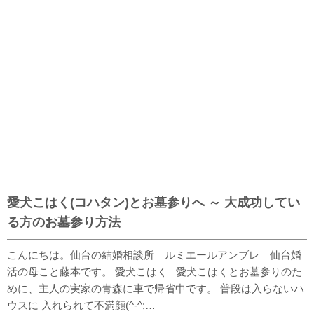
愛犬こはく(コハタン)とお墓参りへ ～ 大成功してい
る方のお墓参り方法
こんにちは。仙台の結婚相談所 ルミエールアンブレ 仙台婚
活の母こと藤本です。 愛犬こはく 愛犬こはくとお墓参りのた
めに、主人の実家の青森に車で帰省中です。 普段は入らないハ
ウスに 入れられて不満顔(^-^;…