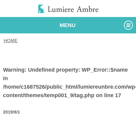
MENU
HOME
/
タグ
Warning
: Undefined property: WP_Error::$name
in
/home/c1687526/public_html/lumiereunbre.com/wp
content/themes/temp001_9/tag.php
on line
17
2019/9/1