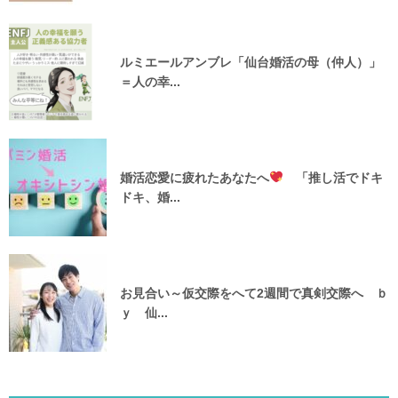
ルミエールアンブレ「仙台婚活の母（仲人）」
＝人の幸...
婚活恋愛に疲れたあなたへ
「推し活でドキ
ドキ、婚...
お見合い～仮交際をへて2週間で真剣交際へ ｂ
ｙ 仙...