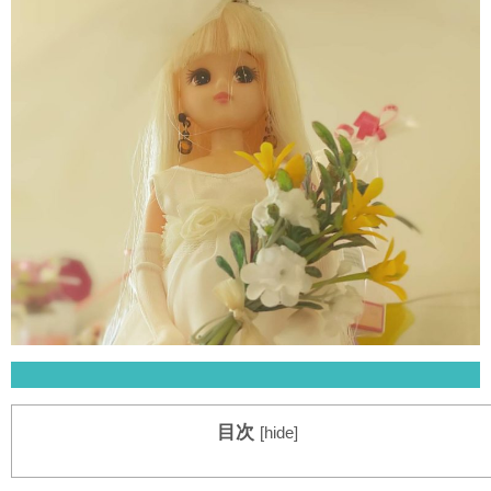
目次
[
hide
]