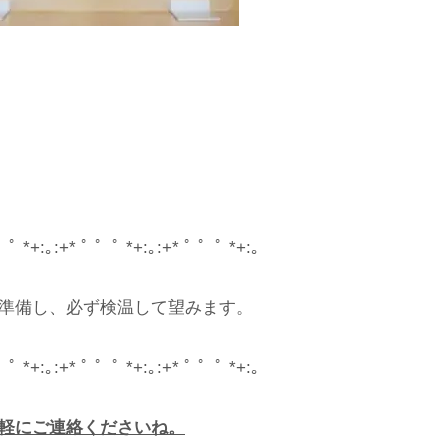
゜ﾟ *+:｡:+* ﾟ ゜ﾟ *+:｡:+* ﾟ ゜ﾟ *+:｡
準備し、必ず検温して望みます。
゜ﾟ *+:｡:+* ﾟ ゜ﾟ *+:｡:+* ﾟ ゜ﾟ *+:｡
軽にご連絡くださいね。