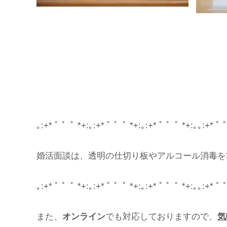
｡:+* ﾟ ゜ﾟ *+:｡:+* ﾟ ゜ﾟ *+:｡:+* ﾟ ゜ﾟ *+:｡｡:+* ﾟ 
婚活面談は、透明の仕切り板やアルコール消毒を
｡:+* ﾟ ゜ﾟ *+:｡:+* ﾟ ゜ﾟ *+:｡:+* ﾟ ゜ﾟ *+:｡｡:+* ﾟ 
また、
オンライン
でも対応しておりますので、
気