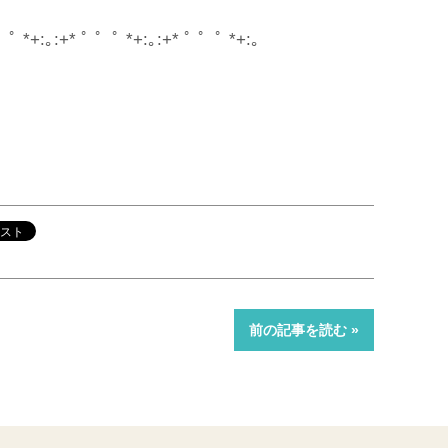
゜ﾟ *+:｡:+* ﾟ ゜ﾟ *+:｡:+* ﾟ ゜ﾟ *+:｡
前の記事を読む »