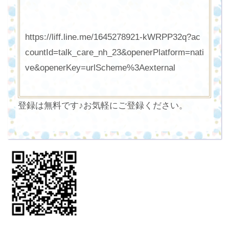
https://liff.line.me/1645278921-kWRPP32q?ac
countId=talk_care_nh_23&openerPlatform=nati
ve&openerKey=urlScheme%3Aexternal
登録は無料です♪お気軽にご登録ください。