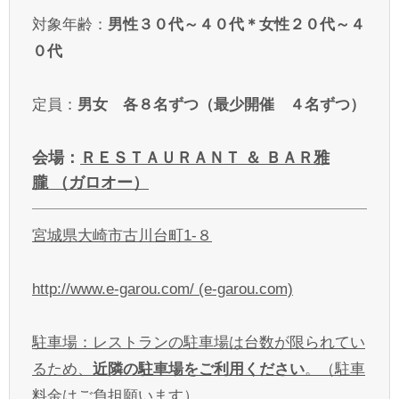
対象年齢：
男性３０代～４０代＊女性２０代～４
０代
定員：
男女 各８名ずつ（最少開催 ４名ずつ）
会場：
ＲＥＳＴＡＵＲＡＮＴ ＆ ＢＡＲ雅
朧 （ガロオー）
宮城県
大
崎市
古川台町
1-８
http://www.e-garou.com/ (e-garou.com)
駐車場：レストランの駐車場は台数が限られてい
るため、
近隣の駐車場をご利用ください
。（駐車
料金はご負担願います）