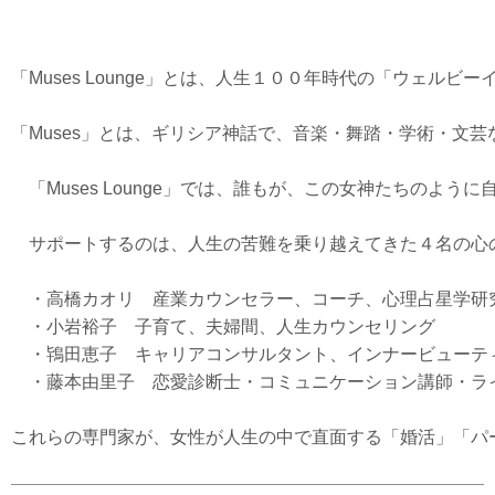
「Muses Lounge」とは、人生１００年時代の「ウェ
「Muses」とは、ギリシア神話で、音楽・舞踏・学術・文芸
　「Muses Lounge」では、誰もが、この女神たちの
　サポートするのは、人生の苦難を乗り越えてきた４名の心の
　・高橋カオリ　産業カウンセラー、コーチ、心理占星学研究
　・小岩裕子　子育て、夫婦間、人生カウンセリング

　・鴇田恵子　キャリアコンサルタント、インナービューティ
　・藤本由里子　恋愛診断士・コミュニケーション講師・ライ
これらの専門家が、女性が人生の中で直面する「婚活」「パ