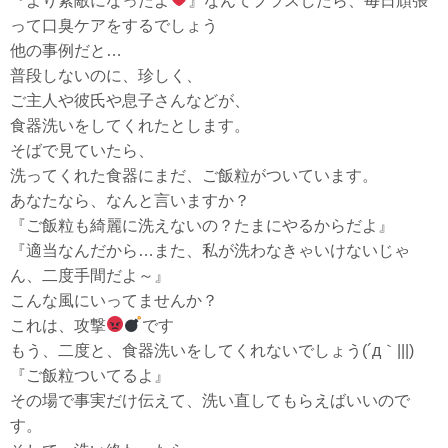
『より素敵になったよ
』なんてプラスしたら、毎日頑張
って口臭ケアをするでしょう
他の事例だと…
普段しないのに、珍しく、
ご主人や彼氏や息子さんなどが、
食器洗いをしてくれたとします。
そばで見ていたら、
洗ってくれた食器にまだ、ご飯粒がついています。
あなたなら、なんと言いますか？
『ご飯粒も綺麗に洗えないの？たまにやるからだよ』
『適当なんだから…また、私が洗わなきゃいけないじゃ
ん、二度手間だよ～』
こんな風にいってませんか？
これは、攻撃
です
もう、二度と、食器洗いをしてくれないでしょう(´д｀|||)
『ご飯粒ついてるよ』
その場で事実だけ伝えて、洗い直してもらえばいいので
す。