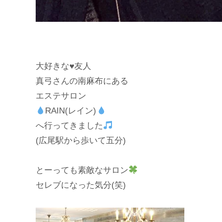
大好きな
♥️
友人
真弓さんの南麻布にある
エステサロン
RAIN(レイン)
へ行ってきました
(広尾駅から歩いて五分)
とーっても素敵なサロン
セレブになった気分(笑)