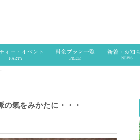
・
脈の氣をみかたに・・・