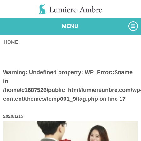
MENU
HOME
/
タグ
Warning
: Undefined property: WP_Error::$name
in
/home/c1687526/public_html/lumiereunbre.com/wp
content/themes/temp001_9/tag.php
on line
17
2020/1/15