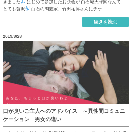
きました
はじめて参加したお茶会が 白石城天守閣なんて、
とても贅沢
白石の陶芸家、竹田祐博さんにチケ…
続きを読む
2019/8/28
口が臭いご主人へのアドバイス ～異性間コミュニ
ケーション 男女の違い