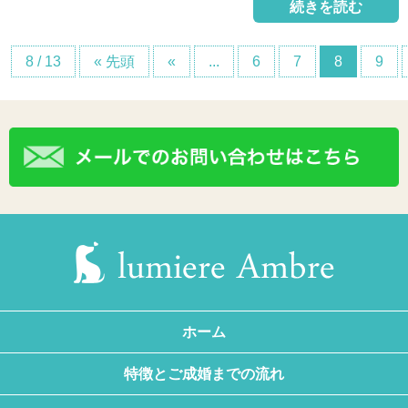
続きを読む
8 / 13
« 先頭
«
...
6
7
8
9
ホーム
特徴とご成婚までの流れ