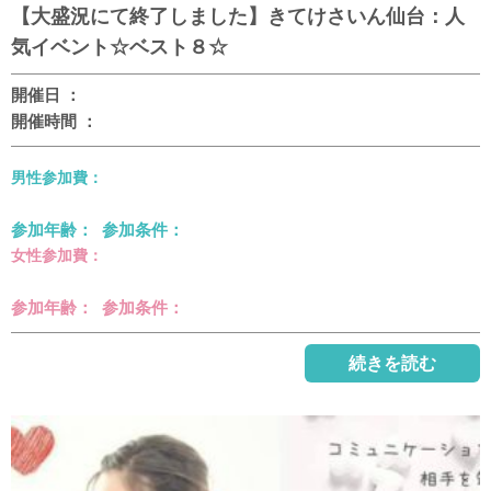
【大盛況にて終了しました】きてけさいん仙台：人
気イベント☆ベスト８☆
開催日 ：
開催時間 ：
男性参加費：
参加年齢： 参加条件：
女性参加費：
参加年齢： 参加条件：
続きを読む