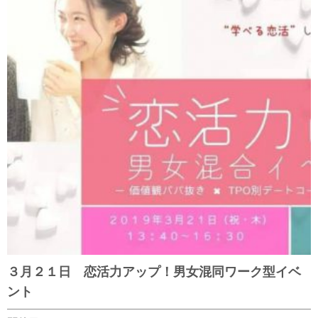
３月２１日 恋活力アップ！男女混同ワーク型イベ
ント