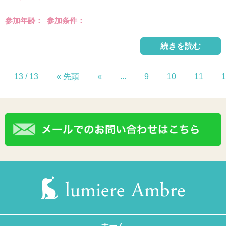
参加年齢： 参加条件：
続きを読む
13 / 13
« 先頭
«
...
9
10
11
1