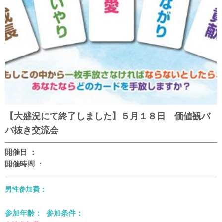
【大盛況にて終了しました】５月１８日 価値観バ
バ抜き交流会
開催日 ：
開催時間 ：
男性参加費：
参加年齢： 参加条件：