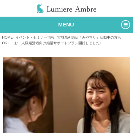
MENU
HOME
/
イベント・セミナー情報
/
宮城県AI婚活「みやマリ」活動中の方も
OK！ お一人様婚活者向け婚活サポートプラン開始しました♪