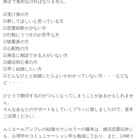
婚まで進めなければなりません。
☑受け身の方
☑察してほしいと思っている方
☑恋愛経験が少ない方
☑行動にうつすのが苦手な方
☑慎重派の方
☑心配性の方
☑身近に相談できる人がいない方
☑婚活初心者の方
☑早く結婚したい方
☑どんなひとと結婚したらよいかわかっていない方・・・などな
ど・・・
ひとりで婚活するのがつらくなってしまうことがあるかもしれませ
ん。
そんなあなたのサポートをしていくプランに致しましたので、是非
ご活用ください。
ルミエールアンブレの結婚カウンセラーの藤本は、婚活恋愛以外に
も、心理学やコミュニケーション学も勉強しており、また、LINEト