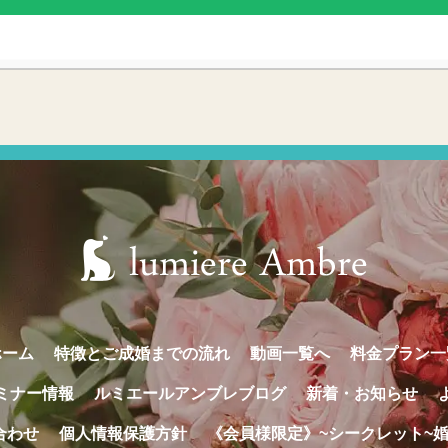
ホーム
特徴とご成婚までの流れ
動画一覧へ
料金プラン一
ミナー情報
ルミエールアンブレブログ
新着・お知らせ
合わせ
個人情報保護方針
《会員様限定》~シークレット~