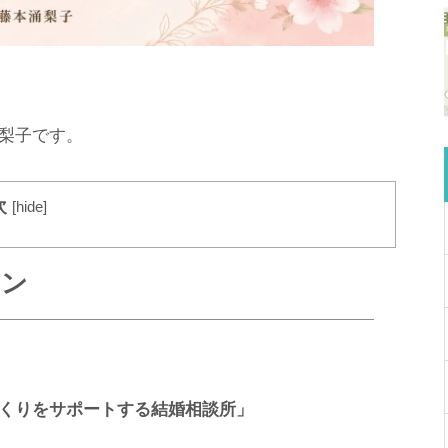
梨子です。
次
[
hide
]
ョン
くりをサポートする結婚相談所」