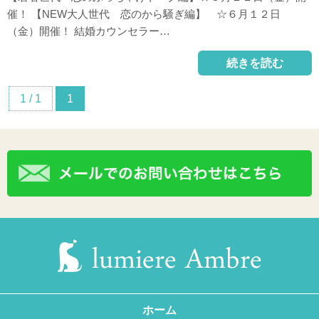
催！ 【NEW大人世代 恋のから騒ぎ編】 ☆６月１２日
（金）開催！ 結婚カウンセラー…
続きを読む
1 / 1
1
ホーム