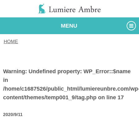
MENU
HOME
/
タグ
Warning
: Undefined property: WP_Error::$name
in
/home/c1687526/public_html/lumiereunbre.com/wp
content/themes/temp001_9/tag.php
on line
17
2020/9/11