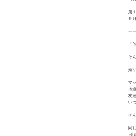
第
９
ー
「
そ
婚
マ
地
友
い
そ
同
日