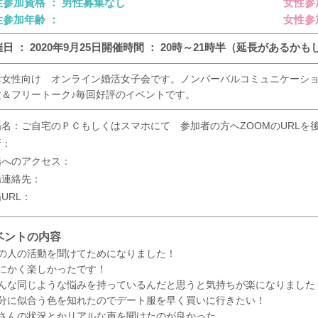
性参加資格 ： 男性募集なし
女性参
性参加年齢 ：
女性参
日 ： 2020年9月25日
開催時間 ： 20時～21時半（延長があるか
活女性向け オンライン婚活女子会です。ノンバーバルコミュニケーシ
験＆フリートーク♪毎回好評のイベントです。
場名：ご自宅のＰＣもしくはスマホにて 参加者の方へZOOMのURLを
所：
場へのアクセス：
場連絡先：
URL：
ベントの内容
他の人の活動を聞けてためになりました！
とにかく楽しかったです！
みんな同じような悩みを持っているんだと思うと気持ちが楽になりました
自分に似合う色を知れたのでデート服を早く買いに行きたい！
皆さんの状況とかリアルな声を聞けたのが良かった