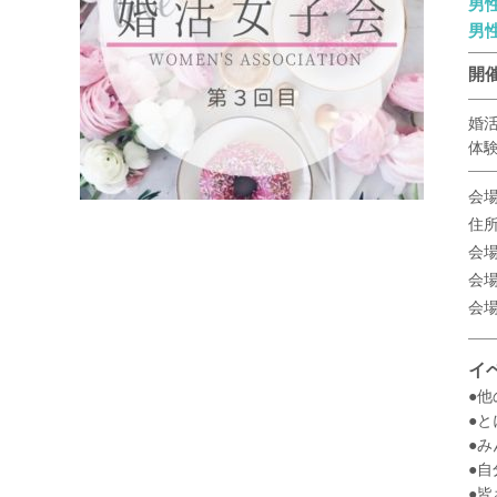
男
男
開催
婚
体
会
住
会
会
会場
イ
●
●
●
●
●