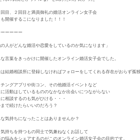
１回目、２回目と満員御礼の婚活オンライン女子会
月も開催するこになりました！！！
ーーーーーー
他の人がどんな婚活や恋愛をしているのか気になります」
んな言葉をきっかけに開催したオンライン婚活女子会でした。
活は結婚相談所に登録しなければフォローをしてくれる存在がおらず孤
ッチングアプリや街コン、その他婚活イベントなど
道に活動はしているもののなかなか出会いにつながらない
達に相談するのも気がひける・・・
つまで続けたらいいのだろう？
んな気持ちになったことはありませんか？
じ気持ちを持つもの同士で気兼ねなくお話して
頃の悩みをシェアするのがこのオンライン婚活女子会の目的です。