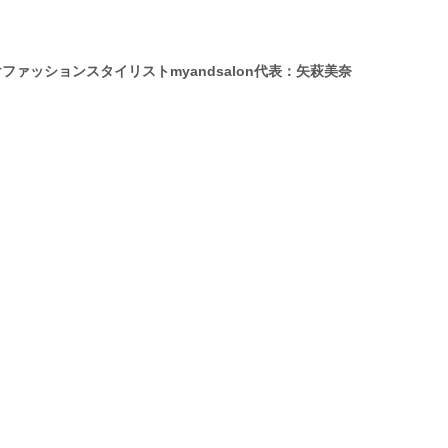
ッションスタイリストmyandsalon代表：矢萩美奈