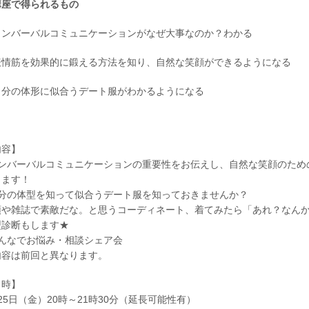
講座で得られるもの
ノンバーバルコミュニケーションがなぜ大事なのか？わかる
表情筋を効果的に鍛える方法を知り、自然な笑顔ができるようになる
自分の体形に似合うデート服がわかるようになる
内容】
ノンバーバルコミュニケーションの重要性をお伝えし、自然な笑顔のため
きます！
自分の体型を知って似合うデート服を知っておきませんか？
頭や雑誌で素敵だな。と思うコーディネート、着てみたら「あれ？なん
型診断もします★
みんなでお悩み・相談シェア会
内容は前回と異なります。
日時】
25日（金）20時～21時30分（延長可能性有）