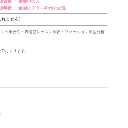
加資格 ： 婚活中の方
加年齢 ： 全国の２０～40代の女性
もしれません）
ョンの重要性・表情筋レッスン体験・ファッション体型分析
後でおくります。
！