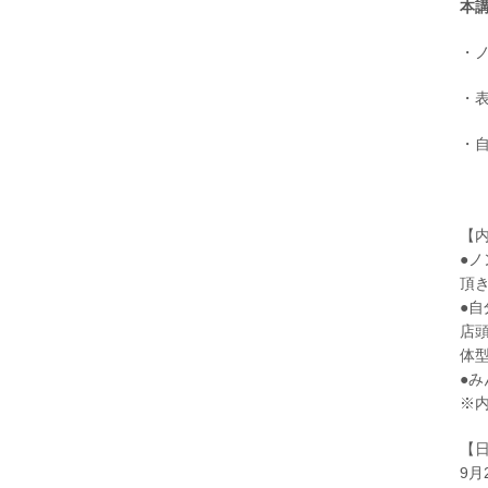
本
・
・
・
【
●
頂
●
店
体
●
※
【
9月