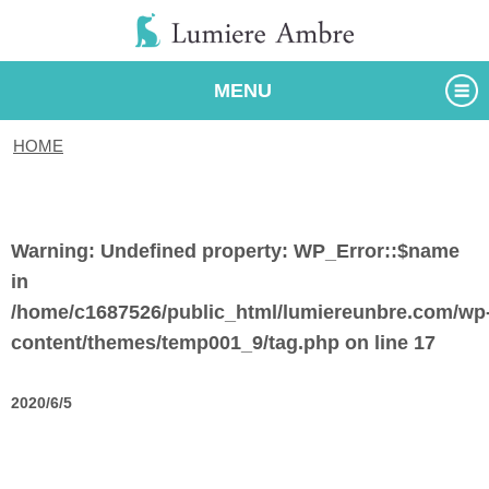
MENU
HOME
/
タグ
Warning
: Undefined property: WP_Error::$name
in
/home/c1687526/public_html/lumiereunbre.com/wp
content/themes/temp001_9/tag.php
on line
17
2020/6/5