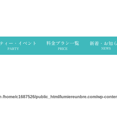
in
/home/c1687526/public_html/lumiereunbre.com/wp-conte