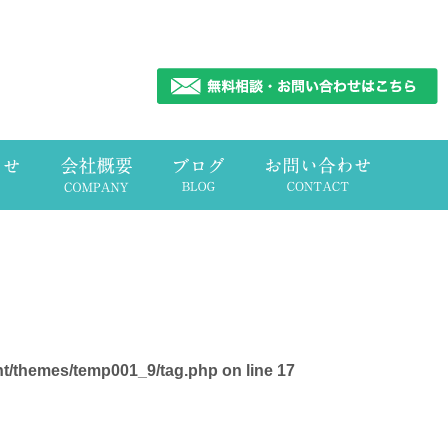
nt/themes/temp001_9/tag.php
on line
17