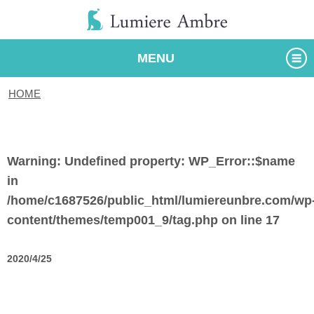
MENU
HOME
/
タグ
Warning
: Undefined property: WP_Error::$name
in
/home/c1687526/public_html/lumiereunbre.com/wp
content/themes/temp001_9/tag.php
on line
17
2020/4/25