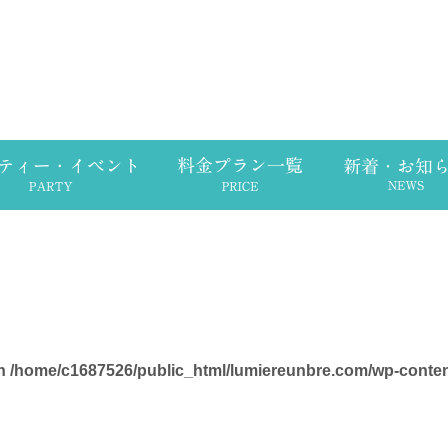
in
/home/c1687526/public_html/lumiereunbre.com/wp-conte