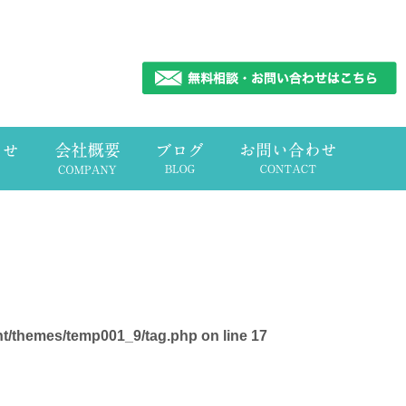
nt/themes/temp001_9/tag.php
on line
17