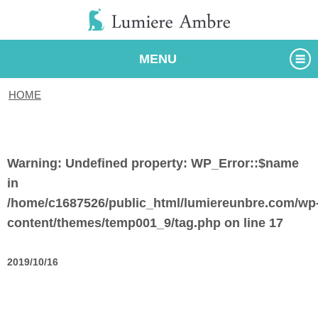
MENU
HOME
/
タグ
Warning
: Undefined property: WP_Error::$name
in
/home/c1687526/public_html/lumiereunbre.com/wp
content/themes/temp001_9/tag.php
on line
17
2019/10/16