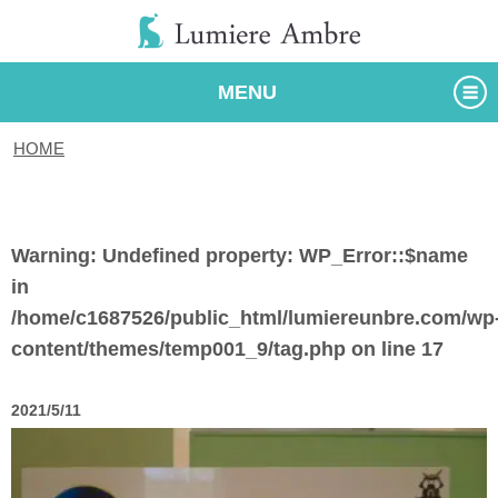
MENU
HOME
/
タグ
Warning
: Undefined property: WP_Error::$name
in
/home/c1687526/public_html/lumiereunbre.com/wp
content/themes/temp001_9/tag.php
on line
17
2021/5/11