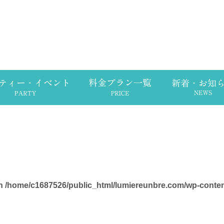
in
/home/c1687526/public_html/lumiereunbre.com/wp-conte