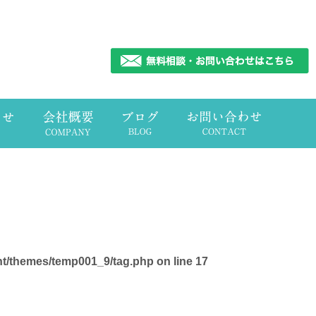
nt/themes/temp001_9/tag.php
on line
17