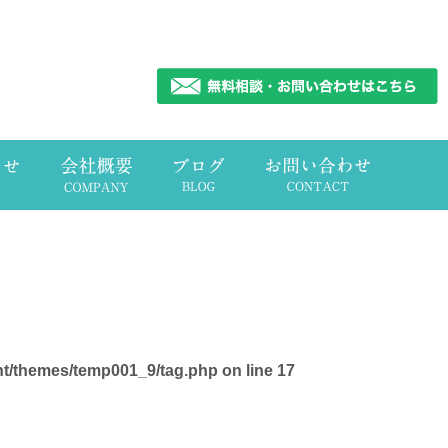
nt/themes/temp001_9/tag.php
on line
17