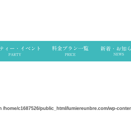
in
/home/c1687526/public_html/lumiereunbre.com/wp-conte