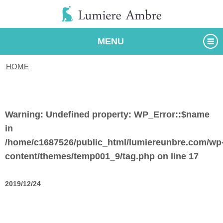
MENU
HOME
/
タグ
Warning
: Undefined property: WP_Error::$name
in
/home/c1687526/public_html/lumiereunbre.com/wp
content/themes/temp001_9/tag.php
on line
17
2019/12/24