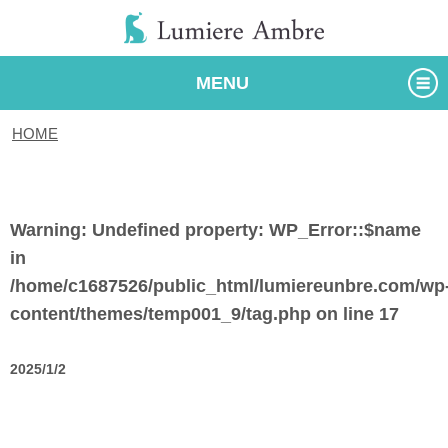
MENU
HOME
/
タグ
Warning
: Undefined property: WP_Error::$name
in
/home/c1687526/public_html/lumiereunbre.com/wp
content/themes/temp001_9/tag.php
on line
17
2025/1/2