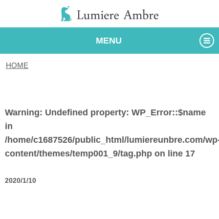
MENU
HOME
/
タグ
Warning
: Undefined property: WP_Error::$name
in
/home/c1687526/public_html/lumiereunbre.com/wp
content/themes/temp001_9/tag.php
on line
17
2020/1/10