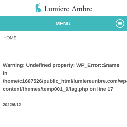
MENU
HOME
/
タグ
Warning
: Undefined property: WP_Error::$name
in
/home/c1687526/public_html/lumiereunbre.com/wp
content/themes/temp001_9/tag.php
on line
17
2022/6/12