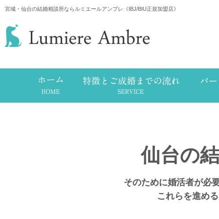
宮城・仙台の結婚相談所ならルミエールアンブレ《IBJ/BIU正規加盟店》
仙台の結
そのために婚活者が必
これらを進める