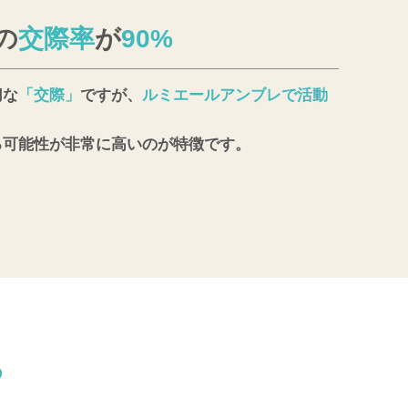
の
交際率
が
90%
切な
「交際」
ですが、
ルミエールアンブレで活動
る可能性が非常に高いのが特徴です。
る