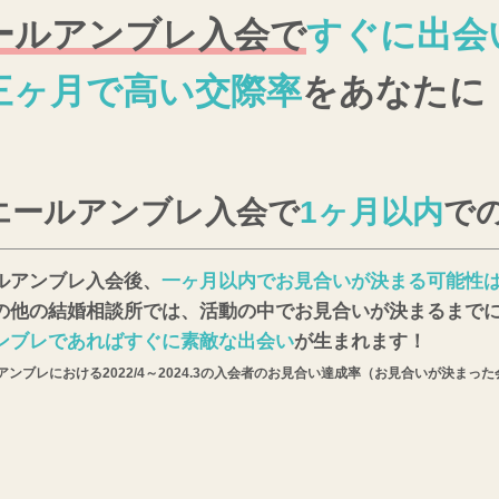
ールアンブレ入会で
すぐに出会
三ヶ月で高い交際率
をあなたに
エールアンブレ入会で
1ヶ月以内
で
ルアンブレ入会後、
一ヶ月以内でお見合いが決まる可能性は
の他の結婚相談所では、活動の中でお見合いが決まるまでに
ンブレであればすぐに素敵な出会い
が生まれます！
ンブレにおける2022/4～2024.3の入会者のお見合い達成率（お見合いが決まった