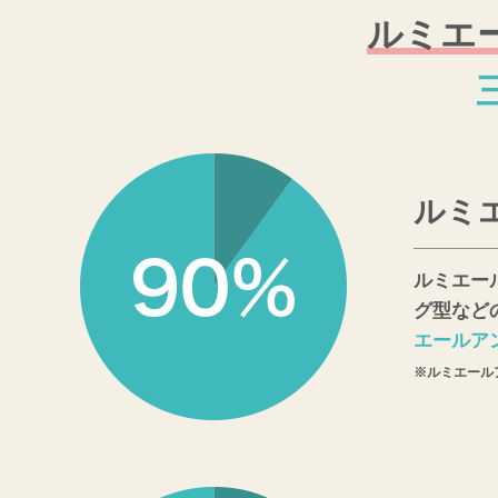
ルミエ
ルミ
ルミエー
グ型など
エールア
※ルミエールア