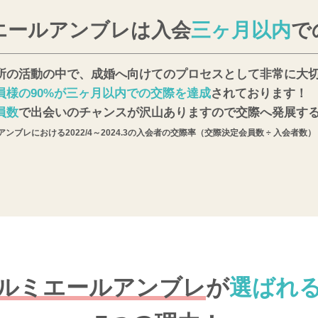
エールアンブレは入会
三ヶ月以内
で
所の活動の中で、成婚へ向けてのプロセスとして非常に大
員様の90%が三ヶ月以内での交際を達成
されております！
員数
で出会いのチャンスが沢山ありますので交際へ発展す
ンブレにおける2022/4～2024.3の入会者の交際率（交際決定会員数 ÷ 入会者数）
ルミエールアンブレ
が
選ばれ