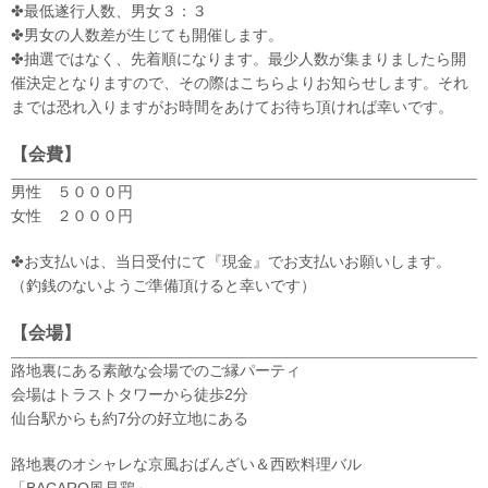
✤最低遂行人数、男女３：３
✤男女の人数差が生じても開催します。
✤抽選ではなく、先着順になります。最少人数が集まりましたら開
催決定となりますので、その際はこちらよりお知らせします。それ
までは恐れ入りますがお時間をあけてお待ち頂ければ幸いです。
【会費】
男性 ５０００円
女性 ２０００円
✤お支払いは、当日受付にて『現金』でお支払いお願いします。
（釣銭のないようご準備頂けると幸いです）
【会場】
路地裏にある素敵な会場でのご縁パーティ
会場はトラストタワーから徒歩2分
仙台駅からも約7分の好立地にある
路地裏のオシャレな京風おばんざい＆西欧料理バル
「BACARO風見鶏」