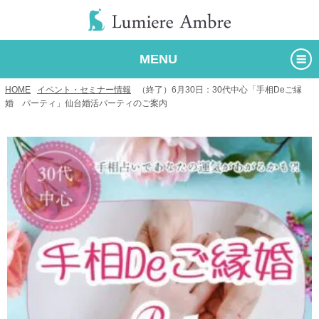
MENU
HOME
/
イベント・セミナー情報
/
（終了）6月30日：30代中心「手相Deご縁
婚 パーティ」仙台婚活パーティのご案内