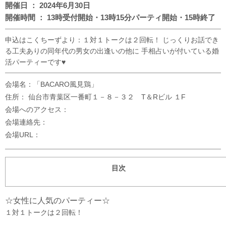
開催日 ： 2024年6月30日
開催時間 ： 13時受付開始・13時15分パーティ開始・15時終了
申込はこくちーずより：１対１トークは２回転！ じっくりお話でき
る工夫ありの同年代の男女の出逢いの他に 手相占いが付いている婚
活パーティーです♥
会場名：「BACARO風見鶏」
住所： 仙台市青葉区一番町１－８－３２ T＆Rビル １F
会場へのアクセス：
会場連絡先：
会場URL：
目次
☆女性に人気のパーティー☆
１対１トークは２回転！