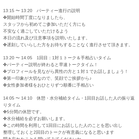
13:15 〜 13:20 パーティー進行の説明
✤開始時間丁度になりましたら、
スタッフから初めてご参加いただく方にも
不安なく過ごしていただけるよう
本日の流れ及び注意事項を説明いたします。
✤遅刻していらした方をお待ちすることなく進行させて頂きます。
13:20 〜 14:05 1回目：1対１トーク＆手相占いタイム
✤パーティー説明が終わると早速トークタイム！
✤プロフィールを見ながら異性の方と１対１でお話しましょう！
✤第一印象が大切なので、笑顔でご挨拶から♪
✤女性参加者様をおひとりずつ順番に手相占い
14:05 〜 14:10 休憩・水分補給タイム・1回目お話した人の振り返
りタイム
✤5分間の休憩です。
✤水分補給を必ずお願いします。
✤この時間を利用して1回目にお話しした人のことを思い出し
整理しておくと2回目のトークが有意義になると思います
聞き忘れたことを聞いてみてくださいね。