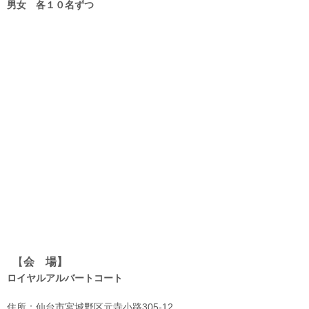
男女 各１０名ずつ
【
会 場】
ロイヤルアルバートコート
住所：仙台市宮城野区元寺小路305-12