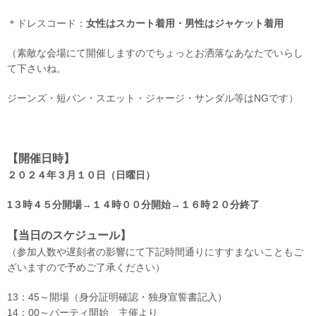
＊ドレスコード：
女性はスカート着用・男性はジャケット着用
（素敵な会場にて開催しますのでちょっとお洒落なあなたでいらし
て下さいね。
ジーンズ・短パン・スエット・ジャージ・サンダル等はNGです）
【開催日時】
２０２４年３月１０日（日曜日）
1３時４５分開場→１４時００分開始→１６時２０分終了
【当日のスケジュール】
（参加人数や遅刻者の影響にて下記時間通りにすすまないこともご
ざいますので予めご了承ください）
13：45～開場（身分証明確認・独身宣誓書記入）
14：00～パーティ開始 主催より