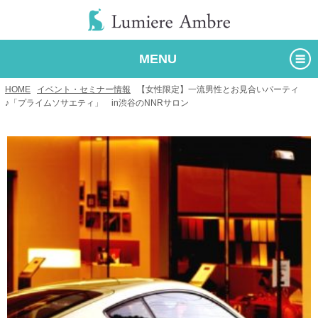
MENU
HOME
/
イベント・セミナー情報
/
【女性限定】一流男性とお見合いパーティ
♪「プライムソサエティ」 in渋谷のNNRサロン