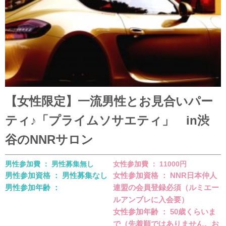
【女性限定】一流男性とお見合いパー
ティ♪「プライムソサエティ」 in渋
谷のNNRサロン
男性参加費 ： 男性募集無し
女性参加費 ： 11000円
男性参加資格 ： 男性募集なし
女性参加資格 ： NNR日本仲人
男性参加年齢 ：
連盟の会員登録必須（ルミエー
ルアンブレに入会要）
女性参加年齢 ： 50歳くらいま
で（先着順ではありません。お