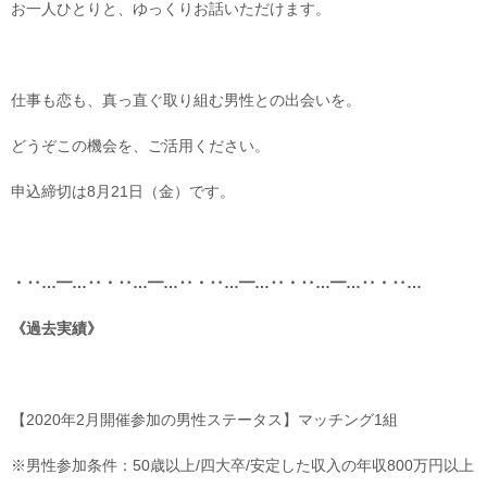
お一人ひとりと、ゆっくりお話いただけます。
仕事も恋も、真っ直ぐ取り組む男性との出会いを。
どうぞこの機会を、ご活用ください。
申込締切は8月21日（金）です。
・‥…━…‥・‥…━…‥・‥…━…‥・‥…━…‥・‥…
《過去実績》
【2020年2月開催参加の男性ステータス】マッチング1組
※男性参加条件：50歳以上/四大卒/安定した収入の年収800万円以上