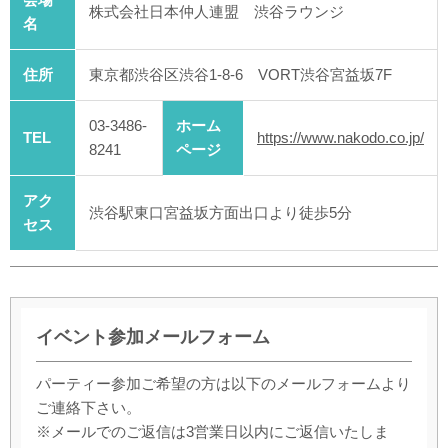
株式会社日本仲人連盟 渋谷ラウンジ
名
住所
東京都渋谷区渋谷1-8-6 VORT渋谷宮益坂7F
03-3486-
ホーム
TEL
https://www.nakodo.co.jp/
8241
ページ
アク
渋谷駅東口宮益坂方面出口より徒歩5分
セス
イベント参加メールフォーム
パーティー参加ご希望の方は以下のメールフォームより
ご連絡下さい。
※メールでのご返信は3営業日以内にご返信いたしま