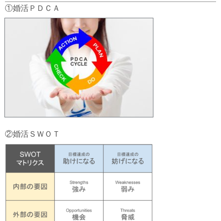
①婚活ＰＤＣＡ
②婚活ＳＷＯＴ