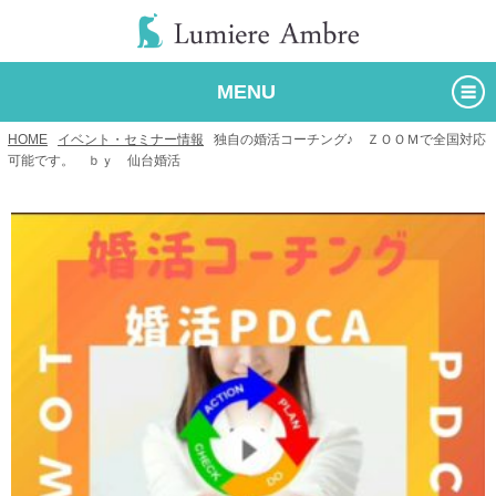
MENU
HOME
/
イベント・セミナー情報
/
独自の婚活コーチング♪ ＺＯＯＭで全国対応
可能です。 ｂｙ 仙台婚活