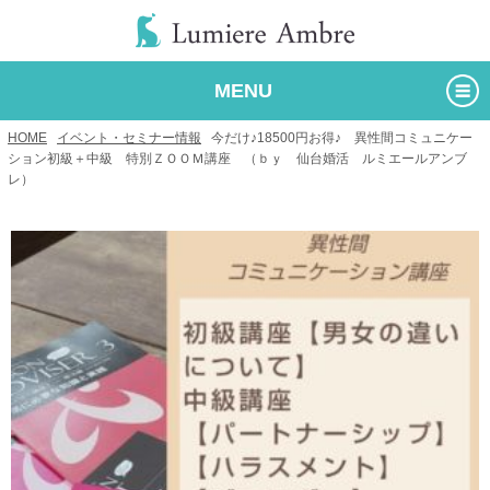
MENU
HOME
/
イベント・セミナー情報
/
今だけ♪18500円お得♪ 異性間コミュニケー
ション初級＋中級 特別ＺＯＯＭ講座 （ｂｙ 仙台婚活 ルミエールアンブ
レ）