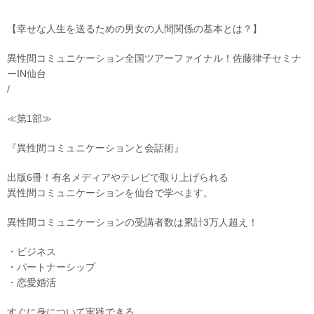
【幸せな人生を送るための男女の人間関係の基本とは？】
異性間コミュニケーション全国ツアーファイナル！佐藤律子セミナ
ーIN仙台
/
≪第1部≫
『異性間コミュニケーションと会話術』
出版6冊！有名メディアやテレビで取り上げられる
異性間コミュニケーションを仙台で学べます。
異性間コミュニケーションの受講者数は累計3万人超え！
・ビジネス
・パートナーシップ
・恋愛婚活
すぐに身について実践できる