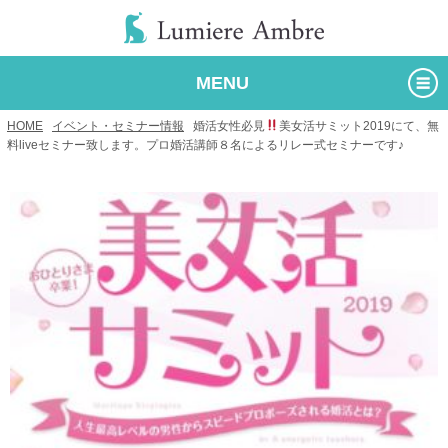
MENU
HOME
/
イベント・セミナー情報
/
婚活女性必見
美女活サミット2019にて、無
料liveセミナー致します。プロ婚活講師８名によるリレー式セミナーです♪