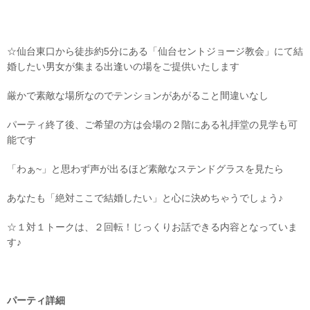
幸せのパワースポット！素敵
な英国教会
にて開催
☆仙台東口から徒歩約5分にある「仙台セントジョージ教会」にて結
婚したい男女が集まる出逢いの場をご提供いたします
厳かで素敵な場所なのでテンションがあがること間違いなし
パーティ終了後、ご希望の方は会場の２階にある礼拝堂の見学も可
能です
「わぁ~」と思わず声が出るほど素敵なステンドグラスを見たら
あなたも「絶対ここで結婚したい」と心に決めちゃうでしょう♪
☆１対１トークは、２回転！じっくりお話できる内容となっていま
す♪
パーティ詳細