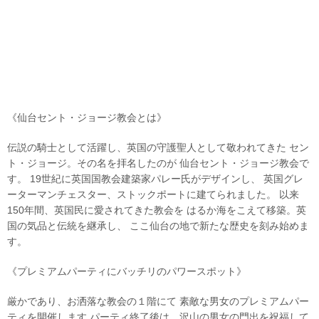
《仙台セント・ジョージ教会とは》
伝説の騎士として活躍し、英国の守護聖人として敬われてきた セン
ト・ジョージ。その名を拝名したのが 仙台セント・ジョージ教会で
す。 19世紀に英国国教会建築家パレー氏がデザインし、 英国グレ
ーターマンチェスター、ストックポートに建てられました。 以来
150年間、英国民に愛されてきた教会を はるか海をこえて移築。英
国の気品と伝統を継承し、 ここ仙台の地で新たな歴史を刻み始めま
す。
《プレミアムパーティにバッチリのパワースポット》
厳かであり、お洒落な教会の１階にて 素敵な男女のプレミアムパー
ティを開催します パーティ終了後は、沢山の男女の門出を祝福して