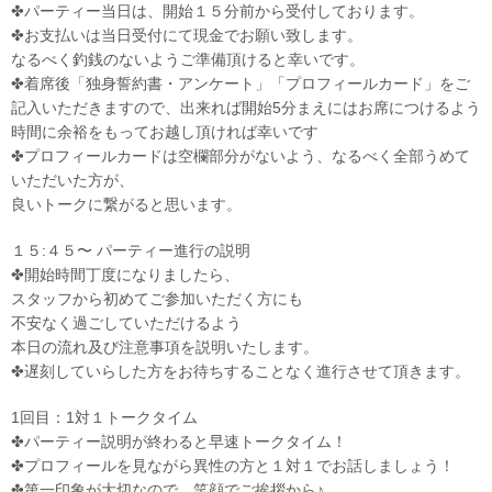
✤パーティー当日は、開始１５分前から受付しております。
✤お支払いは当日受付にて現金でお願い致します。
なるべく釣銭のないようご準備頂けると幸いです。
✤着席後「独身誓約書・アンケート」「プロフィールカード」をご
記入いただきますので、出来れば開始5分まえにはお席につけるよう
時間に余裕をもってお越し頂ければ幸いです
✤プロフィールカードは空欄部分がないよう、なるべく全部うめて
いただいた方が、
良いトークに繋がると思います。
１５:４５〜 パーティー進行の説明
✤開始時間丁度になりましたら、
スタッフから初めてご参加いただく方にも
不安なく過ごしていただけるよう
本日の流れ及び注意事項を説明いたします。
✤遅刻していらした方をお待ちすることなく進行させて頂きます。
1回目：1対１トークタイム
✤パーティー説明が終わると早速トークタイム！
✤プロフィールを見ながら異性の方と１対１でお話しましょう！
✤第一印象が大切なので、笑顔でご挨拶から♪