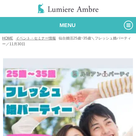
MENU
HOME
/
イベント・セミナー情報
/
仙台婚活25歳~35歳＼フレッシュ婚パーティ
ー／11月30日